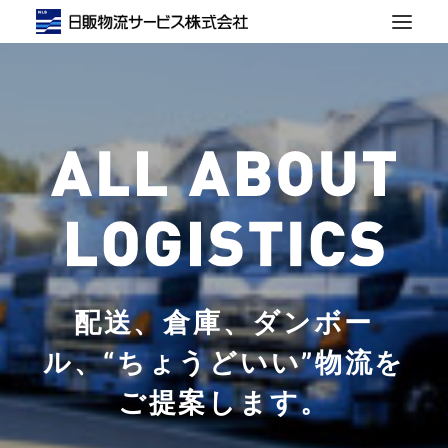
輸送事業
倉庫事業
製函事業
会社概要
お知らせ
お問い合わせ
配送、倉庫、ダンボー
ル、“ちょうどいい”物流を
SEARCH
ご提案します。