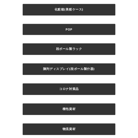
化粧箱(美粧ケース)
POP
段ボール製ラック
陳列ディスプレイ(段ボール製什器)
コロナ対策品
梱包資材
物流資材