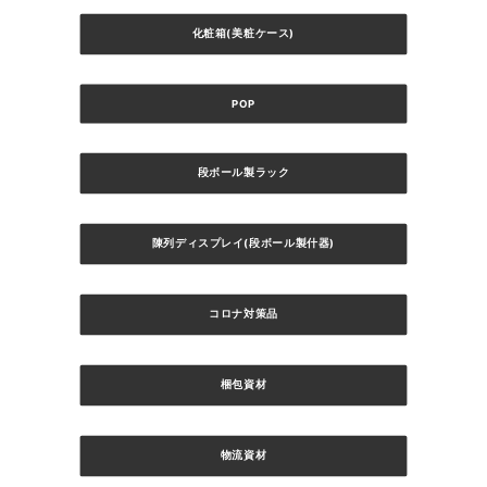
化粧箱(美粧ケース)
POP
段ボール製ラック
陳列ディスプレイ(段ボール製什器)
コロナ対策品
梱包資材
物流資材